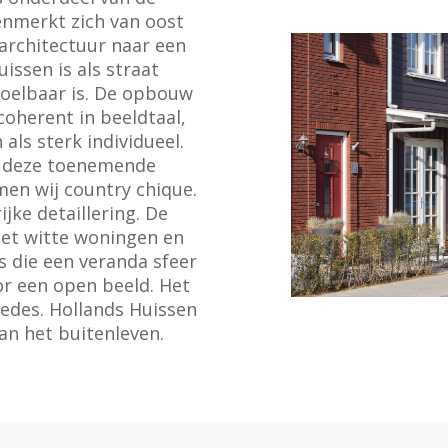
kenmerkt zich van oost
architectuur naar een
issen is als straat
oelbaar is. De opbouw
coherent in beeldtaal,
als sterk individueel.
bij deze toenemende
men wij country chique.
jke detaillering. De
et witte woningen en
s die een veranda sfeer
r een open beeld. Het
edes. Hollands Huissen
an het buitenleven.