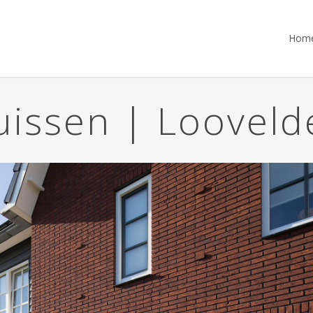
Hom
uissen | Looveld