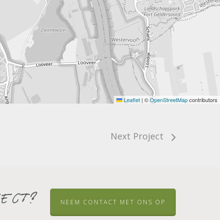
Leaflet
|
©
OpenStreetMap
contributors
Next Project
ject?
NEEM CONTACT MET ONS OP