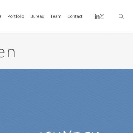
searc
linkedin
instagram
e
Portfolio
Bureau
Team
Contact
en