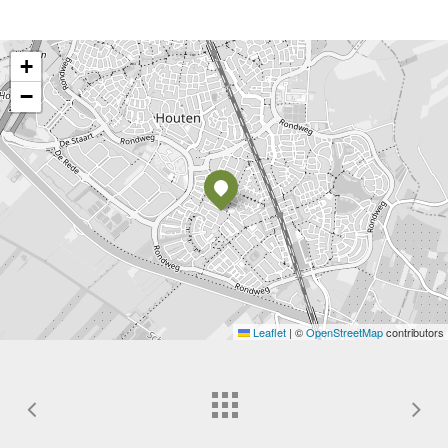
+
−
Leaflet
|
©
OpenStreetMap
contributors