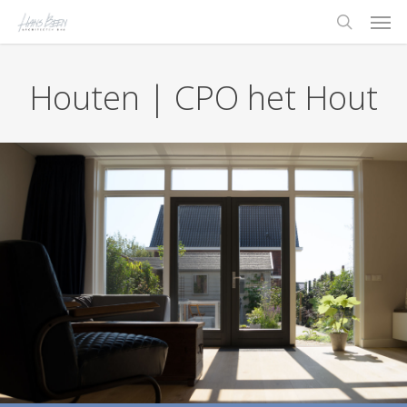
Skip
Men
to
search
main
content
Houten | CPO het Hout